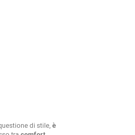
uestione di stile,
è
sso tra
comfort,